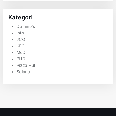
Kategori
Domino's
Info
JCO
KFC
McD
PHD
Pizza Hut
Solaria