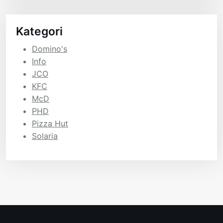
Kategori
Domino's
Info
JCO
KFC
McD
PHD
Pizza Hut
Solaria