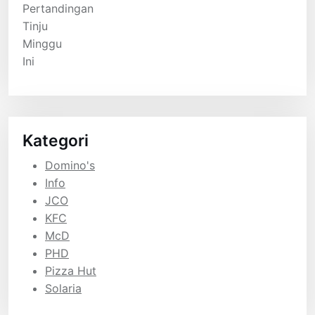
Kategori
Domino's
Info
JCO
KFC
McD
PHD
Pizza Hut
Solaria