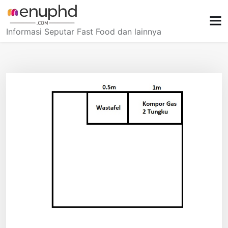
Skip
to
content
Informasi Seputar Fast Food dan lainnya