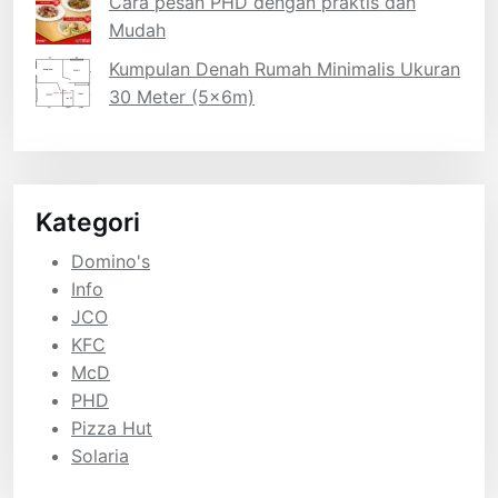
Cara pesan PHD dengan praktis dan
Mudah
Kumpulan Denah Rumah Minimalis Ukuran
30 Meter (5x6m)
Kategori
Domino's
Info
JCO
KFC
McD
PHD
Pizza Hut
Solaria