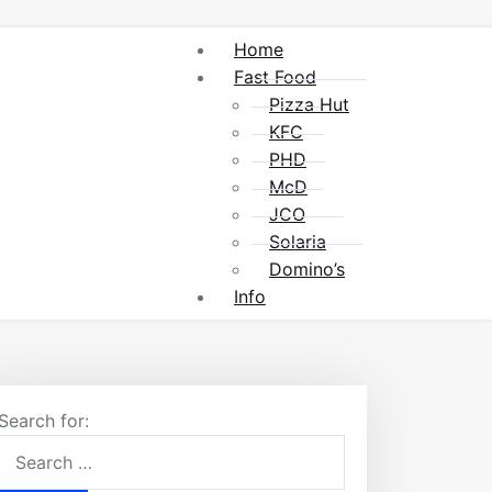
Home
Fast Food
Pizza Hut
KFC
PHD
McD
JCO
Solaria
Domino’s
Info
Search for: