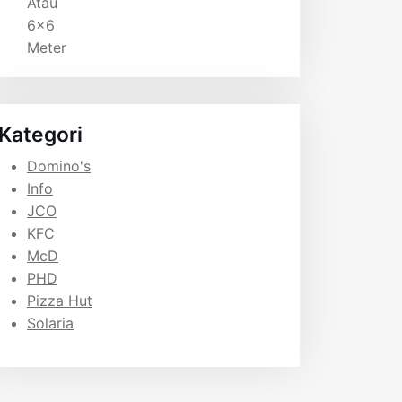
Kategori
Domino's
Info
JCO
KFC
McD
PHD
Pizza Hut
Solaria