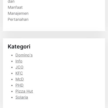
Kategori
Domino's
Info
JCO
KFC
McD
PHD
Pizza Hut
Solaria