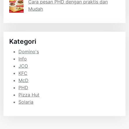
Cara pesan PHD dengan praktis dan
Mudah
Kategori
Domino's
Info
JCO
KFC
McD
PHD
Pizza Hut
Solaria