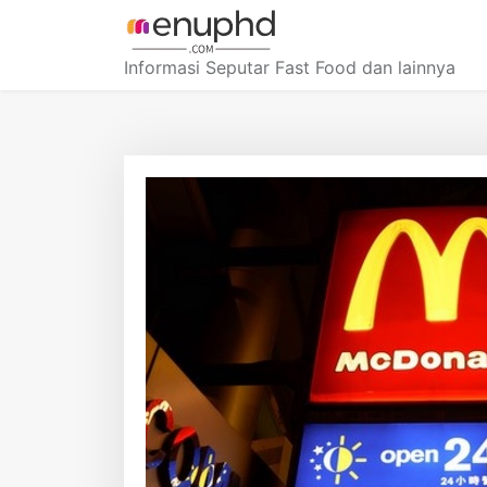
Skip
to
content
Informasi Seputar Fast Food dan lainnya