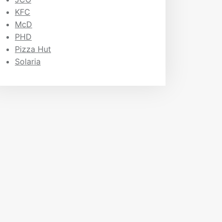
KFC
McD
PHD
Pizza Hut
Solaria