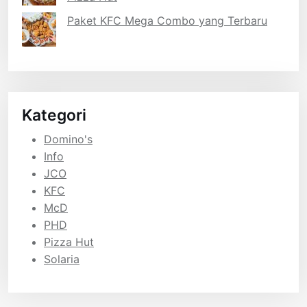
Paket KFC Mega Combo yang Terbaru
Kategori
Domino's
Info
JCO
KFC
McD
PHD
Pizza Hut
Solaria