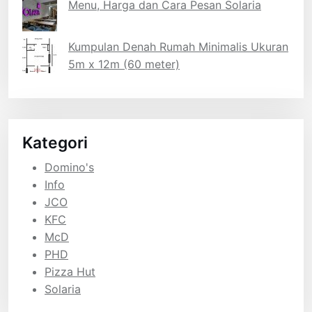
Menu, Harga dan Cara Pesan Solaria
Kumpulan Denah Rumah Minimalis Ukuran
5m x 12m (60 meter)
Kategori
Domino's
Info
JCO
KFC
McD
PHD
Pizza Hut
Solaria