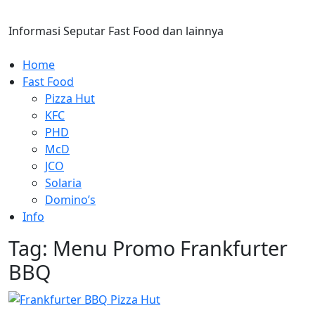
Skip
to
Informasi Seputar Fast Food dan lainnya
content
Home
Fast Food
Pizza Hut
KFC
PHD
McD
JCO
Solaria
Domino’s
Info
Tag:
Menu Promo Frankfurter
BBQ