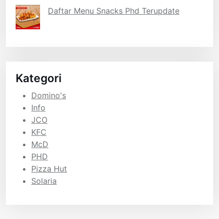
Daftar Menu Snacks Phd Terupdate
Kategori
Domino's
Info
JCO
KFC
McD
PHD
Pizza Hut
Solaria