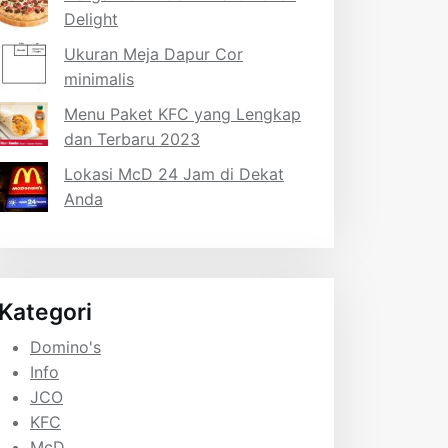
Delight
Ukuran Meja Dapur Cor
minimalis
Menu Paket KFC yang Lengkap
dan Terbaru 2023
Lokasi McD 24 Jam di Dekat
Anda
Kategori
Domino's
Info
JCO
KFC
McD