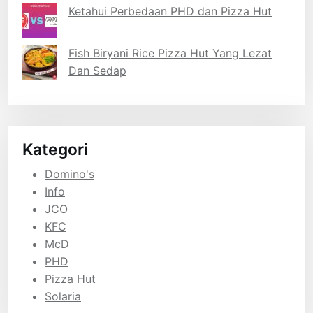
Ketahui Perbedaan PHD dan Pizza Hut
Fish Biryani Rice Pizza Hut Yang Lezat
Dan Sedap
Kategori
Domino's
Info
JCO
KFC
McD
PHD
Pizza Hut
Solaria