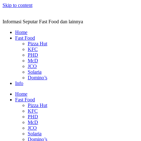
Skip to content
Informasi Seputar Fast Food dan lainnya
Home
Fast Food
Pizza Hut
KFC
PHD
McD
JCO
Solaria
Domino’s
Info
Home
Fast Food
Pizza Hut
KFC
PHD
McD
JCO
Solaria
Domino’s