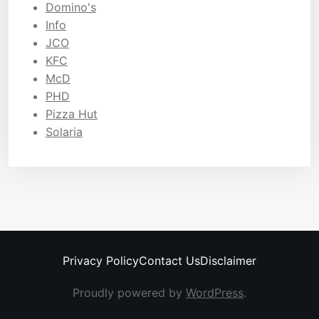
Domino's
Info
JCO
KFC
McD
PHD
Pizza Hut
Solaria
Privacy Policy
Contact Us
Disclaimer
Proudly powered by
WordPress
.