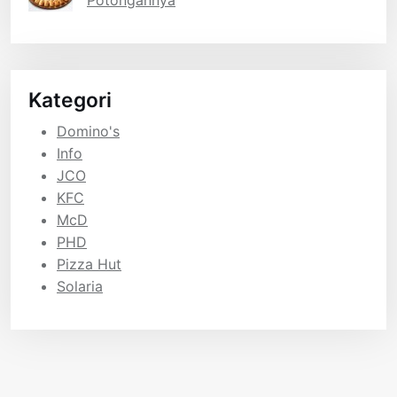
Kategori
Domino's
Info
JCO
KFC
McD
PHD
Pizza Hut
Solaria