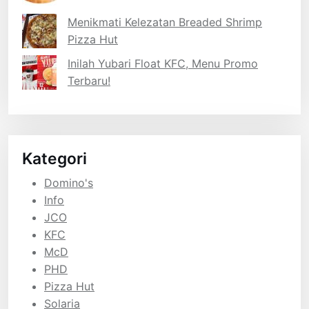
Menikmati Kelezatan Breaded Shrimp
Pizza Hut
Inilah Yubari Float KFC, Menu Promo
Terbaru!
Kategori
Domino's
Info
JCO
KFC
McD
PHD
Pizza Hut
Solaria