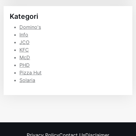
Kategori
Domino's
Info
JCO
KFC
McD
PHD
Pizza Hut
Solaria
Privacy Policy
Contact Us
Disclaimer