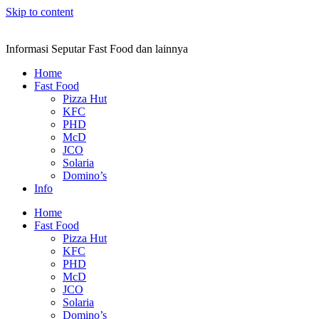
Skip to content
Informasi Seputar Fast Food dan lainnya
Home
Fast Food
Pizza Hut
KFC
PHD
McD
JCO
Solaria
Domino’s
Info
Home
Fast Food
Pizza Hut
KFC
PHD
McD
JCO
Solaria
Domino’s