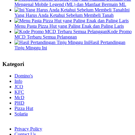
Mengenal Mobile Legend (ML) dan Manfaat Bermain ML
Ini
Yang Harus Anda Ketahui Sebelum Membeli Tanah
Menu Pasta Pizza Hut yang Paling Enak dan Paling Laris
Kode Promo
MCD Terbaru Semua Pelanggan
Hasil Pertandingan
Tinju Minggu Ini
Kategori
Domino's
Info
JCO
KFC
McD
PHD
Pizza Hut
Solaria
Privacy Policy
Contact Us