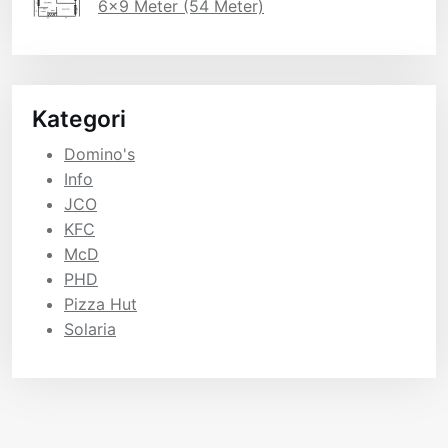
6×9 Meter (54 Meter)
Kategori
Domino's
Info
JCO
KFC
McD
PHD
Pizza Hut
Solaria