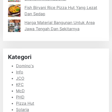
Fish Biryani Rice Pizza Hut Yang Lezat
Dan Sedap
Harga Material Bangunan Untuk Area
Jawa Tengah Dan Sekitarnya
Kategori
Domino's
Info
JCO
KFC
McD
PHD
Pizza Hut
Solaria