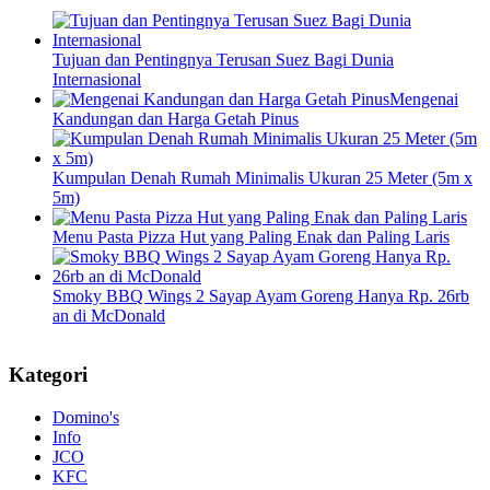
Tujuan dan Pentingnya Terusan Suez Bagi Dunia
Internasional
Mengenai
Kandungan dan Harga Getah Pinus
Kumpulan Denah Rumah Minimalis Ukuran 25 Meter (5m x
5m)
Menu Pasta Pizza Hut yang Paling Enak dan Paling Laris
Smoky BBQ Wings 2 Sayap Ayam Goreng Hanya Rp. 26rb
an di McDonald
Kategori
Domino's
Info
JCO
KFC