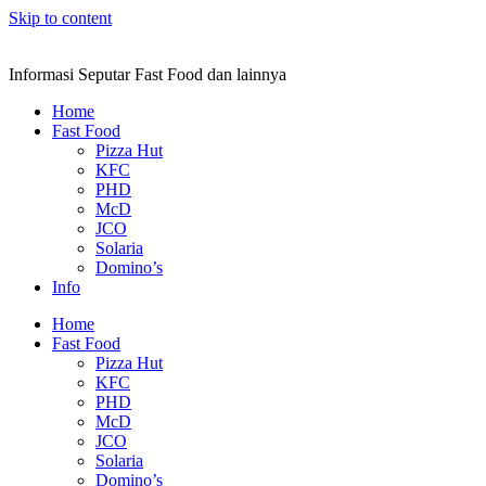
Skip to content
Informasi Seputar Fast Food dan lainnya
Home
Fast Food
Pizza Hut
KFC
PHD
McD
JCO
Solaria
Domino’s
Info
Home
Fast Food
Pizza Hut
KFC
PHD
McD
JCO
Solaria
Domino’s